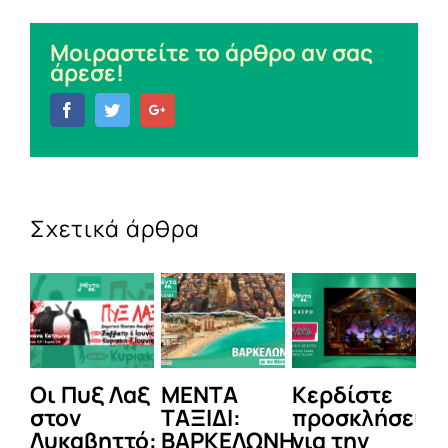
Μοιραστείτε το άρθρο αν σας
άρεσε!
Facebook
Twitter
Google+
Σχετικά άρθρα
Οι Πυξ Λαξ
ΜΕΝΤΑ
Κερδίστε
M
στον
ΤΑΞΙΔΙ:
προσκλήσεις
LI
Λυκαβηττό:
ΒΑΡΚΕΛΩΝΗ
για την
Μ