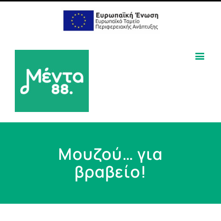
Μουζού… για
βραβείο!