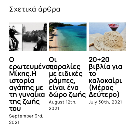
Σχετικά άρθρα
Ο
Οι
20+20
Τ
ερωτευμένος
παραλίες
βιβλία για
φ
Μίκης.Η
με ειδικές
το
π
ιστορία
ράμπες,
καλοκαίρι
κ
αγάπης με
είναι ένα
(Μέρος
πα
τη γυναίκα
δώρο ζωής
Δεύτερο)
Α
της ζωής
αν
August 12th,
July 30th, 2021
του
Ε
2021
September 3rd,
Jul
2021