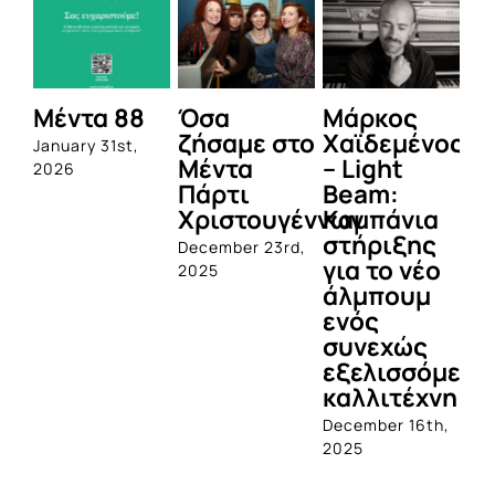
Μέντα 88
Όσα
Μάρκος
Δε
ζήσαμε στο
Χαϊδεμένος
έγ
January 31st,
Μέντα
– Light
κα
2026
Πάρτι
Beam:
Μ
Χριστουγέννων
Καμπάνια
Π
στήριξης
December 23rd,
Jul
για το νέο
2025
άλμπουμ
ενός
συνεχώς
εξελισσόμενο
καλλιτέχνη
December 16th,
2025