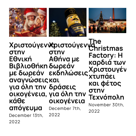
The
Χριστούγεννα
Χριστούγεννα
Τ
Christmas
στην
στην
Π
Factory: Η
Εθνική
Αθήνα με
αν
καρδιά των
Βιβλιοθήκη
δωρεάν
δέ
Χριστουγέννω
με δωρεάν
εκδηλώσεις
Σύ
χτυπάει
αναγνώσεις
και
Όλ
και φέτος
για όλη την
δράσεις
π
στην
οικογένεια,
για όλη την
τ
Τεχνόπολη
κάθε
οικογένεια
ε
November 30th,
απόγευμα
μέ
December 7th,
2022
7/
2022
December 13th,
2022
No
20