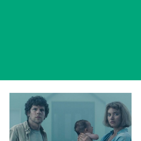
View
Larger
Image