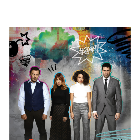
View
Larger
Image