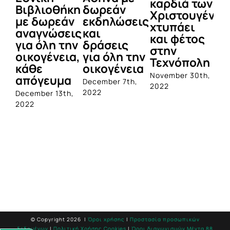
καρδιά των
οθήκη
δωρεάν
δέντρο στο
Χριστουγέννων
ρεάν
εκδηλώσεις
Σύνταγμα –
χτυπάει
ώσεις
και
Όλο το
και φέτος
η την
δράσεις
πρόγραμμ
στην
ένεια,
για όλη την
των
Τεχνόπολη
οικογένεια
εκδηλώσε
November 30th,
υμα
μέχρι τις
December 7th,
2022
7/1
2022
 13th,
November 29th,
2022
© Copyright
2026 |
Όροι χρήσης
|
Προστασία προσωπικών