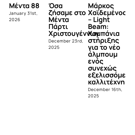
Μάρκος
Δες τι
To Nikki
Με
ο
Χαϊδεμένος
έγινε στο
Beach
βρ
– Light
καλοκαιρινό
Resort &
κοι
Beam:
Μέντα
Spa Porto
ολ
έννων
Καμπάνια
Πάρτυ!
Heli
το
στήριξης
ανοίγει και
,
July 12th, 2025
Apri
για το νέο
φέτος τις
άλμπουμ
πόρτες του
ενός
για το
συνεχώς
καλοκαίρι
εξελισσόμενου
June 3rd, 2026
καλλιτέχνη
December 16th,
2025