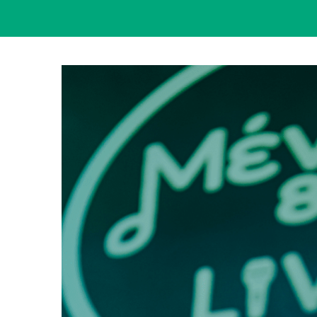
View
Larger
Image