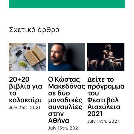
Σχετικά άρθρα
20+20
Ο Κώστας
Δείτε το
Ο
βιβλία για
Μακεδόνας
πρόγραμμα
ε
το
σε δύο
του
Μ
καλοκαίρι
μοναδικές
Φεστιβάλ
ισ
συναυλίες
Αισχύλεια
α
July 21st, 2021
στην
2021
τη
Αθήνα
τ
July 14th, 2021
τ
July 15th, 2021