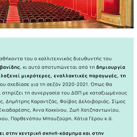
αθήκοντα του ο καλλιτεχνικός διευθυντής του
οβανίδης
, κι αυτό αποτυπώνεται από τη
δημιουργία
ιλοξενεί μικρότερες, εναλλακτικές παραγωγές, τη
ου σχεδίασε για τη σεζόν 2020-2021. Όπως θα
ι στηρίζει τη συνεργασία του ΔΘΠ με καταξιωμένους
άς, Δημήτρης Καραντζάς, Φοίβος Δελοιβοριάς, Σίμος
 Σκιαδαρέσης, Άννα Κοκκίνου, Ζωή Χατζηαντωνίου,
ου, Παρθενόπου Μπουζούρη, Κάτια Γέρου κ.ά.
ι στην κεντρική σκηνή-κόσμημα και στην