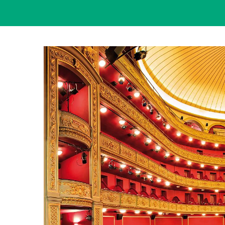
View
Larger
Image