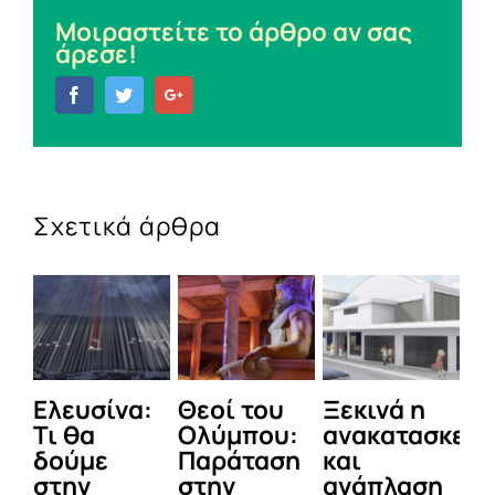
Μοιραστείτε το άρθρο αν σας
άρεσε!
Facebook
Twitter
Google+
Σχετικά άρθρα
Ελευσίνα:
Θεοί του
Ξεκινά η
Χ
Τι θα
Ολύμπου:
ανακατασκευ
σ
δούμε
Παράταση
και
Εθ
στην
στην
ανάπλαση
Β