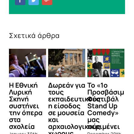
Σχετικά άρθρα
Η Εθνική
Δωρεάν για
Το «1ο
Ξε
Λυρική
τους
Προσβάσιμο
α
Σκηνή
εκπαιδευτικούς
Φεστιβάλ
δ
συστήνει
η είσοδος
Stand Up
σ
την όπερα
σε μουσεία
Comedy»
τ
στα
και
μας
Η
σχολεία
αρχαιολογικούς
περιμένει
Dec
χωρους
20
January 30th,
December 29th,