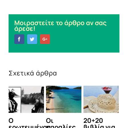
Μοιραστείτε το άρθρο αν σας
άρεσε!
Facebook
Twitter
Google+
Σχετικά άρθρα
Ο
Οι
20+20
Τ
ερωτευμένος
παραλίες
βιβλία για
φ