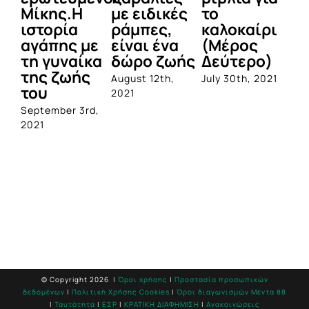
Μίκης.Η
με ειδικές
το
π
ιστορία
ράμπες,
καλοκαίρι
κ
αγάπης με
είναι ένα
(Μέρος
πα
τη γυναίκα
δώρο ζωής
Δεύτερο)
Α
της ζωής
αν
August 12th,
July 30th, 2021
του
Ε
2021
September 3rd,
Jul
2021
© Copyright
2026 |
Όροι χρήσης
|
Προστασία προσωπικών
δεδομένων
|
Πολιτική Χρήσης Cookies
|
Όροι διαγωνισμών Mέντα 88
|
Ταυτότητα
|
ΕΣΡ
|
ΚΡΑΤΙΚΗ ΔΙΑΦΗΜΙΣΗ
|
Ανακοινώσεις