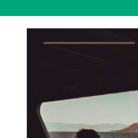
View
Larger
Image