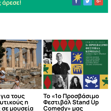
 άρεσε!
Facebook
Twitter
Goog
Ξεκινάει η
Ένας χρόνος
αναβάθμιση
Κοινωνικό
δεκατεσσάρων
Κομμωτήριο 