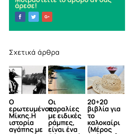
άρεσε!
Facebook
Twitter
Google+
Σχετικά άρθρα
Ο
Οι
20+20
Τ
ερωτευμένος
παραλίες
βιβλία για
φ
Μίκης.Η
με ειδικές
το
π
ιστορία
ράμπες,
καλοκαίρι
κ
αγάπης με
είναι ένα
(Μέρος
πα