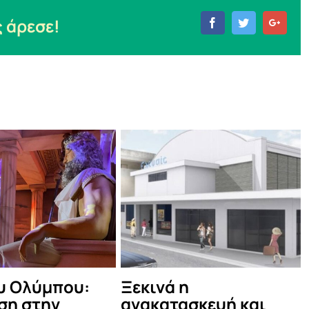
 άρεσε!
Facebook
Twitter
Goog
Ξεκινά η
Χριστούγεννα
ανακατασκευή και
Εθνική Βιβλι