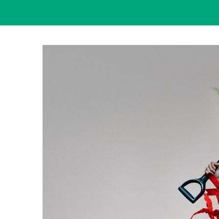
View
Larger
Image