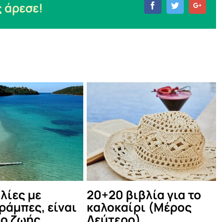
 άρεσε!
Facebook
Twitter
Goog
ου μας
20+20 βιβλία για το
Ο Κώστ
 τον
καλοκαίρι
σε δύο
την
συναυλ
July 21st, 2021