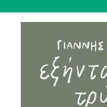
View
Larger
Image