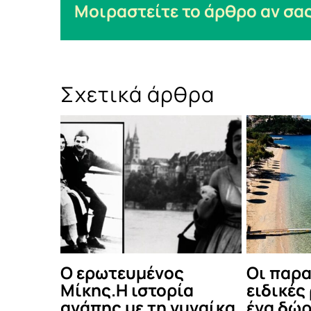
Μοιραστείτε το άρθρο αν σας
Σχετικά άρθρα
20+20 βιβλία για το
Τα φεστιβάλ π
καλοκαίρι (Μέρος
κρατούν παρέα
Δεύτερο)
Αύγουστο ανά 