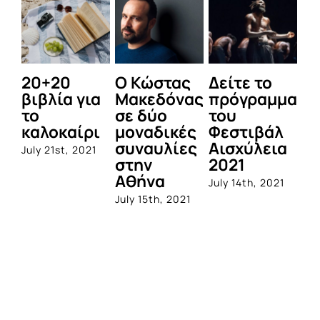
20+20
Ο Κώστας
Δείτε το
Ο
βιβλία για
Μακεδόνας
πρόγραμμα
ε
το
σε δύο
του
Μ
καλοκαίρι
μοναδικές
Φεστιβάλ
ισ
συναυλίες
Αισχύλεια
α
July 21st, 2021
στην
2021
τη
Αθήνα
τ
July 14th, 2021
τ
July 15th, 2021
Sep
20