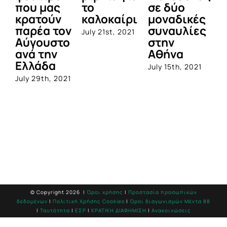
που μας
το
σε δύο
τ
κρατούν
καλοκαίρι
μοναδικές
Φ
παρέα τον
συναυλίες
Αι
July 21st, 2021
Αύγουστο
στην
2
ανά την
Αθήνα
Jul
Ελλάδα
July 15th, 2021
July 29th, 2021
© Copyright
2026 |
Όροι χρήσης
|
Προστασία προσωπικών
δεδομένων
|
Πολιτική Χρήσης Cookies
|
Όροι διαγωνισμών Mέντα 88
|
Ταυτότητα
|
ΕΣΡ
|
ΚΡΑΤΙΚΗ ΔΙΑΦΗΜΙΣΗ
|
Ανακοινώσεις