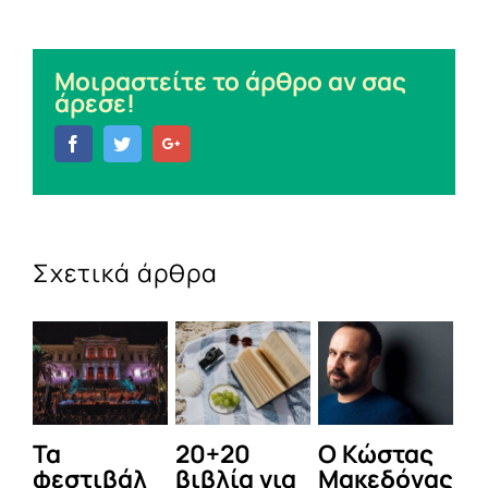
Μοιραστείτε το άρθρο αν σας
άρεσε!
Facebook
Twitter
Google+
Σχετικά άρθρα
Τα
20+20
Ο Κώστας
Δε
φεστιβάλ
βιβλία για
Μακεδόνας
π