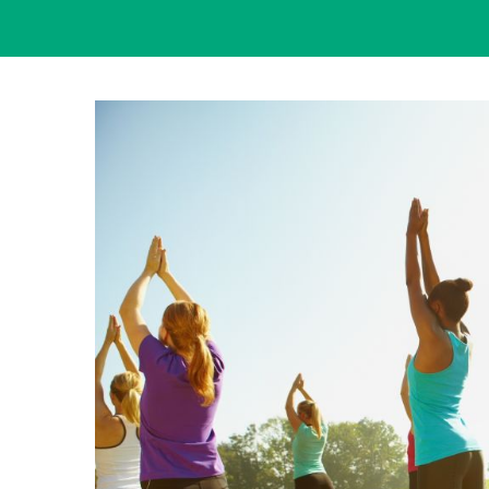
View
Larger
Image