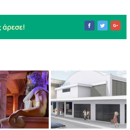
 άρεσε!
Facebook
Twitter
Goog
The Christmas