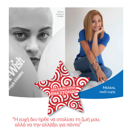
View
Larger
Image