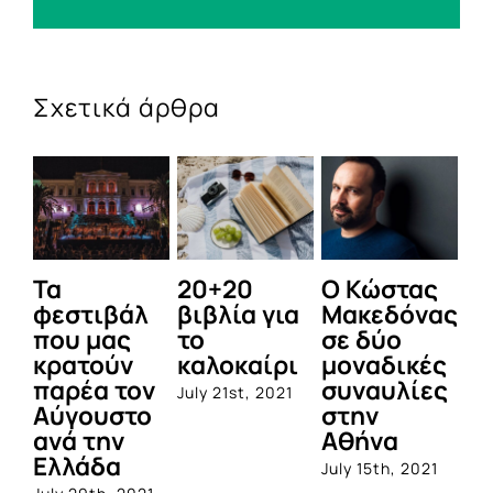
Σχετικά άρθρα
20+20
Ο Κώστας
Δείτε τ
στιβάλ
βιβλία για
Μακεδόνας
πρόγρα
υ μας
το
σε δύο
του
ατούν
καλοκαίρι
μοναδικές
Φεστιβ
ρέα τον
συναυλίες
Αισχύλ
July 21st, 2021
γουστο
στην
2021
ά την
Αθήνα
July 14th, 
λάδα
July 15th, 2021