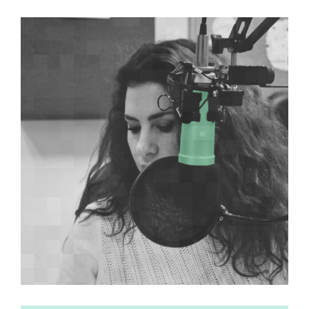
View
Larger
Image