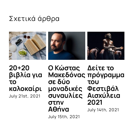
Σχετικά άρθρα
20+20
Ο Κώστας
Δείτε το
Ο
βιβλία για
Μακεδόνας
πρόγραμμα
ε
το
σε δύο
του
Μ
καλοκαίρι
μοναδικές
Φεστιβάλ
ισ
συναυλίες
Αισχύλεια
α
July 21st, 2021
στην
2021
τη
Αθήνα
τ
July 14th, 2021
τ
July 15th, 2021
Sep
20