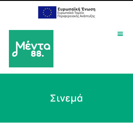
Σινεμά