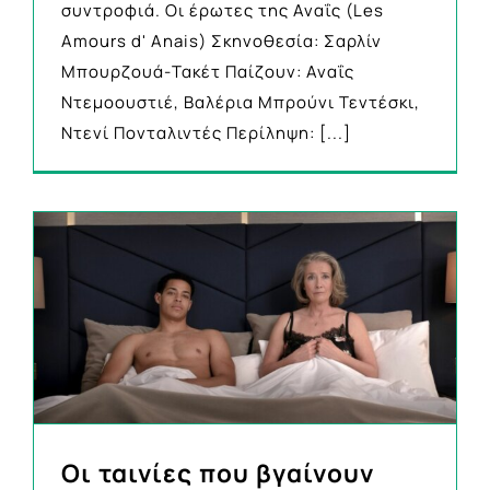
συντροφιά. Οι έρωτες της Αναΐς (Les
Amours d' Anais) Σκηνοθεσία: Σαρλίν
Μπουρζουά-Τακέτ Παίζουν: Αναΐς
Ντεμοουστιέ, Βαλέρια Μπρούνι Τεντέσκι,
Ντενί Πονταλιντές Περίληψη:
[...]
Οι ταινίες που βγαίνουν